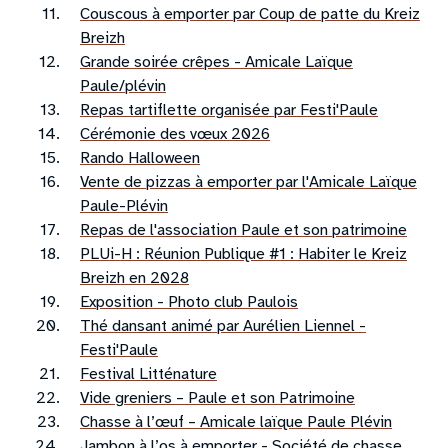
Couscous à emporter par Coup de patte du Kreiz
Breizh
Grande soirée crêpes - Amicale Laïque
Paule/plévin
Repas tartiflette organisée par Festi'Paule
Cérémonie des vœux 2026
Rando Halloween
Vente de pizzas à emporter par l'Amicale Laïque
Paule-Plévin
Repas de l'association Paule et son patrimoine
PLUi-H : Réunion Publique #1 : Habiter le Kreiz
Breizh en 2028
Exposition - Photo club Paulois
Thé dansant animé par Aurélien Liennel -
Festi'Paule
Festival Litténature
Vide greniers – Paule et son Patrimoine
Chasse à l’œuf – Amicale laïque Paule Plévin
Jambon à l’os à emporter - Société de chasse