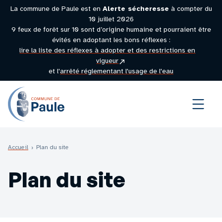
La commune de Paule est en
Alerte sécheresse
à compter du
10 juillet 2026
9 feux de forêt sur 10 sont d’origine humaine et pourraient être
évités en adoptant les bons réflexes :
lire la liste des réflexes à adopter et des restrictions en
(site
vigueur
externe)
et l'
arrêté réglementant l'usage de l'eau
Menu
Accueil
›
Plan du site
Plan du site