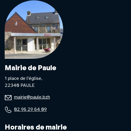
Mairie de Paule
1 place de l'église,
22340 PAULE
E-
mairie@paule.bzh
mail
Téléphone
02 96 29 64 09
:
:
Horaires de mairie