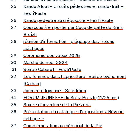
Rando Atout – Circuits pédestres et rando-trail –
Festi'Paule
Rando pédestre au crépuscule – Festi'Paule
Couscous à emporter par Coup de patte du Kreiz
Breizh
réunion d'information - piégeage des frelons
asiatiques
Cérémonie des voeux 2025
Marché de noël 2024
Soirée Cabaret - Festi'Paule
Les femmes dans l’agriculture : Soirée évènement
[Carhaix]
Journée citoyenne - 3e édition
FORUM JEUNESSE du Kreiz Breizh (11/25 ans)
Soirée d'ouverture de la Pie'zeria
Présentation du catalogue d'exposition « Rêverie
celtique »
Commémoration au mémorial de la Pie