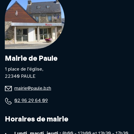
Mairie de Paule
1 place de l'église,
22340 PAULE
E-
mairie@paule.bzh
mail
Téléphone
02 96 29 64 09
:
:
Horaires de mairie
Lundi, mardi, jeudi :
8h00 - 12h00 et 13h30 - 17h30