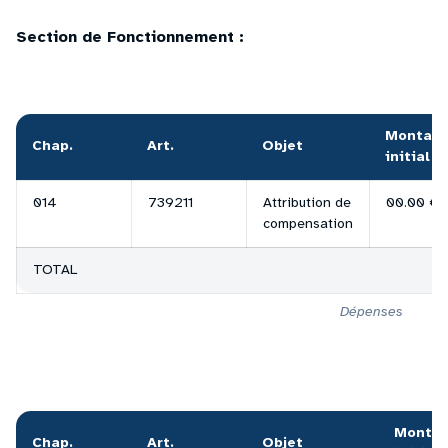
Section de Fonctionnement :
Montant
Chap.
Art.
Objet
initial
014
739211
Attribution de
00.00 €
compensation
TOTAL
Dépenses
Montan
Chap.
Art.
Objet