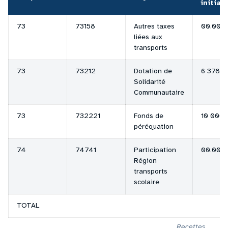
initial
73
73158
Autres taxes
00.00 €
liées aux
transports
73
73212
Dotation de
6 378.0
Solidarité
Communautaire
73
732221
Fonds de
10 000.
péréquation
74
74741
Participation
00.00 €
Région
transports
scolaire
TOTAL
Recettes