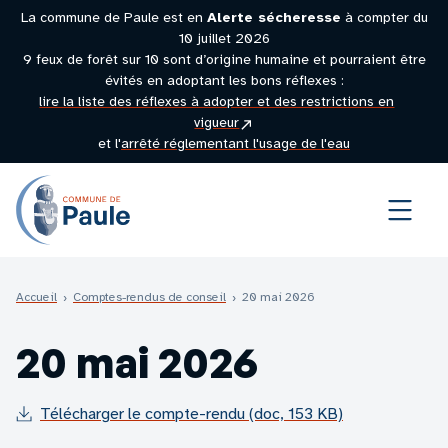
La commune de Paule est en
Alerte sécheresse
à compter du
10 juillet 2026
9 feux de forêt sur 10 sont d’origine humaine et pourraient être
évités en adoptant les bons réflexes :
lire la liste des réflexes à adopter et des restrictions en
(site
vigueur
externe)
et l'
arrêté réglementant l'usage de l'eau
Menu
Accueil
›
Comptes-rendus de conseil
›
20 mai 2026
20 mai 2026
Télécharger le compte-rendu (doc, 153 KB)