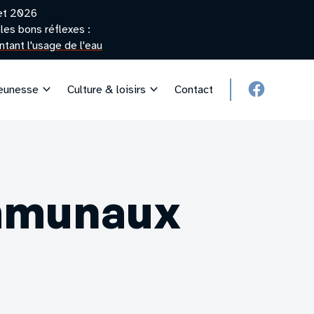
let 2026
les bons réflexes :
tant l'usage de l'eau
jeunesse
Culture & loisirs
Contact
facebook
ommunaux