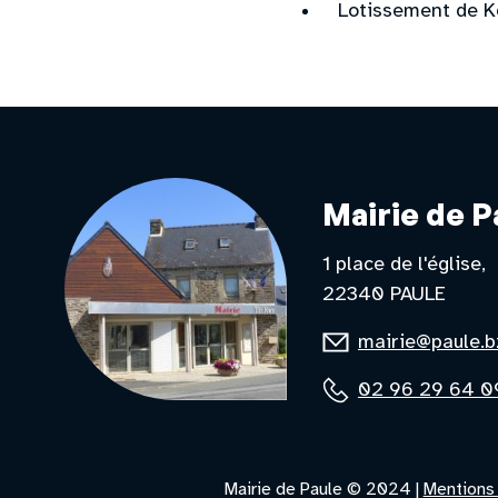
Lotissement de K
Mairie de P
1 place de l'église
22340 PAULE
E-
mairie@paule.b
mail
Téléphone
02 96 29 64 0
:
:
Mairie de Paule © 2024 |
Mentions 