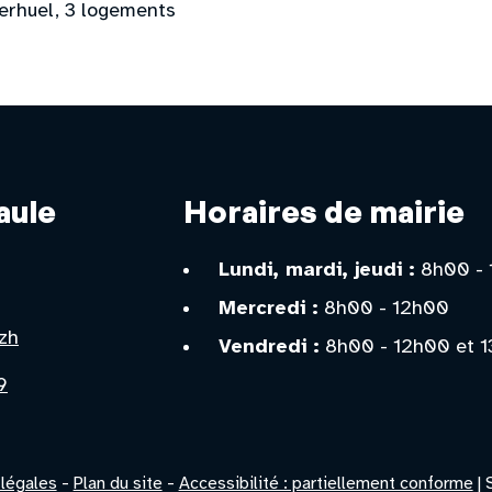
erhuel, 3 logements
aule
Horaires de mairie
,
Lundi, mardi, jeudi :
8h00 - 
Mercredi :
8h00 - 12h00
zh
Vendredi :
8h00 - 12h00 et 1
9
légales
-
Plan du site
-
Accessibilité : partiellement conforme
| 