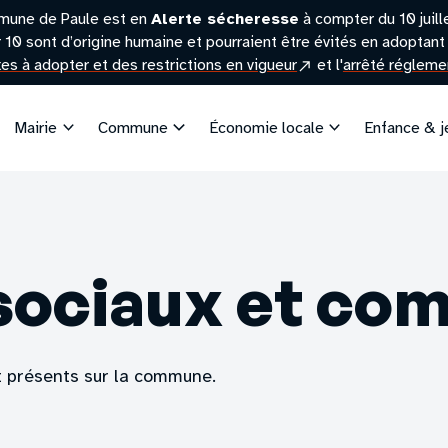
mune de Paule est en
Alerte sécheresse
à compter du 10 juil
r 10 sont d’origine humaine et pourraient être évités en adoptant 
(site
exes à adopter et des restrictions en vigueur
et l'
arrêté réglemen
externe)
Mairie
Commune
Économie locale
Enfance & 
sociaux et c
 présents sur la commune.