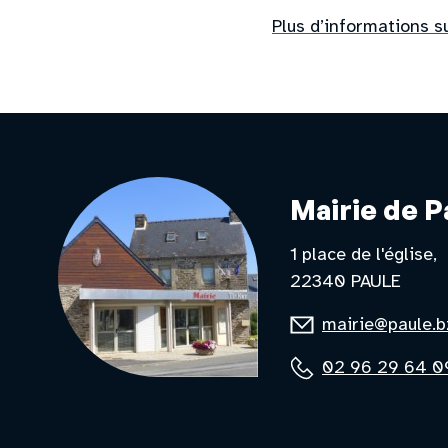
Plus d’informations 
Mairie de P
1 place de l'église
22340 PAULE
E-
mairie@paule.b
mail
Téléphone
02 96 29 64 0
:
: