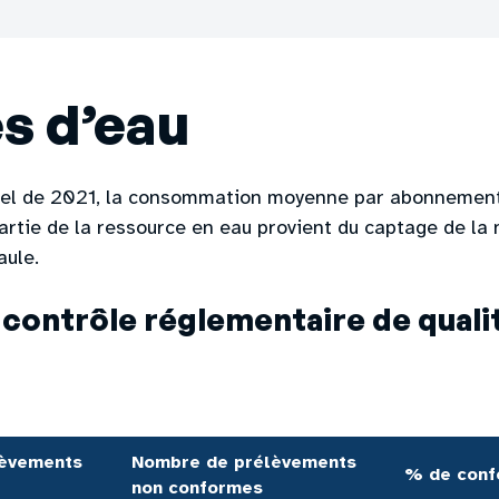
s d’eau
nuel de 2021, la consommation moyenne par abonnemen
rtie de la ressource en eau provient du captage de la
aule.
 contrôle réglementaire de qualit
èvements 
Nombre de prélèvements 
% de conf
non conformes 