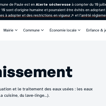
mune de Paule est en
Alerte sécheresse
à compter du 10 juil
r 10 sont d’origine humaine et pourraient être évités en adoptant 
(site
exes à adopter et des restrictions en vigueur
et l'
arrêté réglemen
externe)
Mairie
Commune
Économie locale
Enfance & 
nissement
cuation et le traitement des eaux usées : les eaux
cuisine, du lave-linge...).