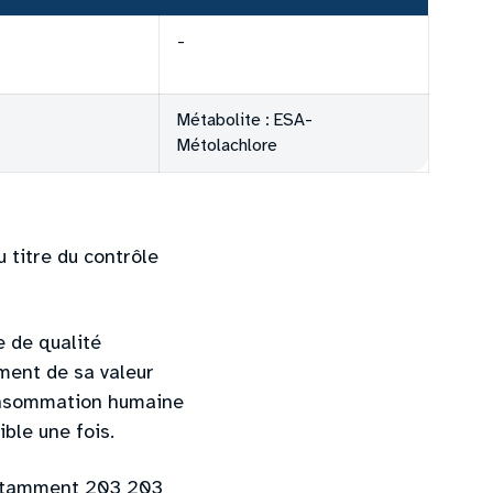
-
Métabolite : ESA-
Métolachlore
u titre du contrôle
e de qualité
ment de sa valeur
 consommation humaine
ble une fois.
 notamment 203 203