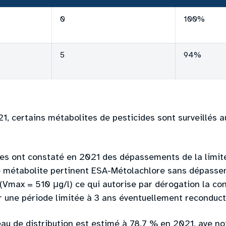
0
100%
5
94%
21, certains métabolites de pesticides sont surveillés a
res ont constaté en 2021 des dépassements de la limit
e métabolite pertinent ESA-Métolachlore sans dépasse
e (Vmax = 510 μg/l) ce qui autorise par dérogation la
ur une période limitée à 3 ans éventuellement reconducti
au de distribution est estimé à 78,7 % en 2021, ave