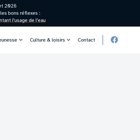
let 2026
les bons réflexes :
tant l'usage de l'eau
jeunesse
Culture & loisirs
Contact
facebook