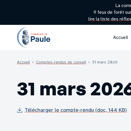
La com
9 feux de forêt su
lire la liste des réfl
Accueil
Accueil
›
Comptes-rendus de conseil
›
31 mars 2026
31 mars 202
Télécharger le compte-rendu (doc, 144 KB)