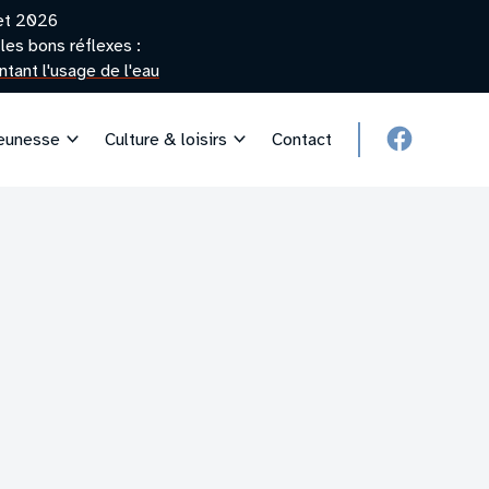
let 2026
les bons réflexes :
tant l'usage de l'eau
jeunesse
Culture & loisirs
Contact
facebook