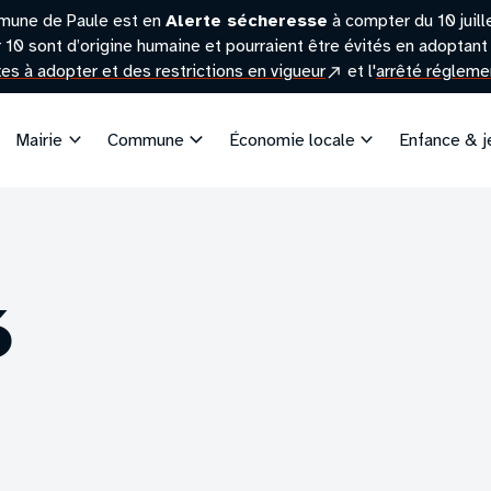
mune de Paule est en
Alerte sécheresse
à compter du 10 juil
r 10 sont d’origine humaine et pourraient être évités en adoptant 
(site
exes à adopter et des restrictions en vigueur
et l'
arrêté réglemen
externe)
Mairie
Commune
Économie locale
Enfance & 
6