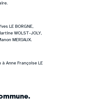
ire.
-Yves LE BORGNE,
Martine WOLST-JOLY,
 Manon MERIAUX.
n à Anne Françoise LE
 Commune.