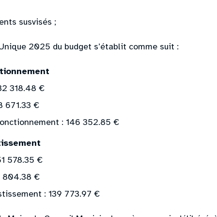
ents susvisés ;
Unique 2025 du budget s’établit comme suit :
ctionnement
32 318.48 €
8 671.33 €
fonctionnement : 146 352.85 €
tissement
51 578.35 €
1 804.38 €
estissement : 139 773.97 €