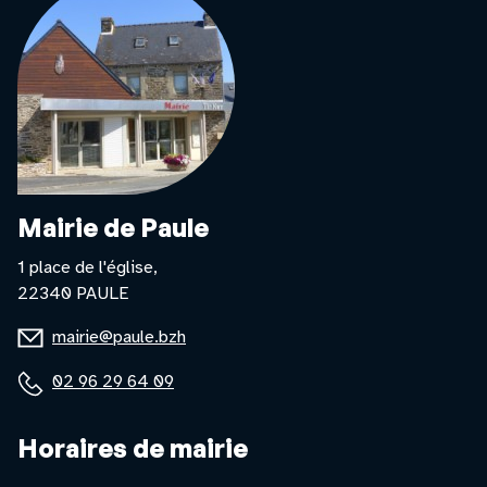
Mairie de Paule
1 place de l'église,
22340 PAULE
E-
mairie@paule.bzh
mail
Téléphone
02 96 29 64 09
:
:
Horaires de mairie