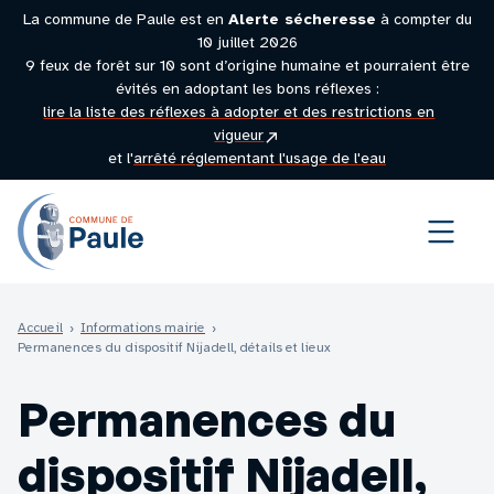
La commune de Paule est en
Alerte sécheresse
à compter du
10 juillet 2026
9 feux de forêt sur 10 sont d’origine humaine et pourraient être
évités en adoptant les bons réflexes :
lire la liste des réflexes à adopter et des restrictions en
(site
vigueur
externe)
et l'
arrêté réglementant l'usage de l'eau
Menu
Accueil
›
Informations mairie
›
Permanences du dispositif Nijadell, détails et lieux
Permanences du
dispositif Nijadell,