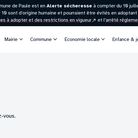
mune de Paule est en
Alerte sécheresse
à compter du 10 juil
r 10 sont d’origine humaine et pourraient être évités en adoptant 
(site
exes à adopter et des restrictions en vigueur
et l'
arrêté réglemen
externe)
Mairie
Commune
Économie locale
Enfance & 
z-vous.