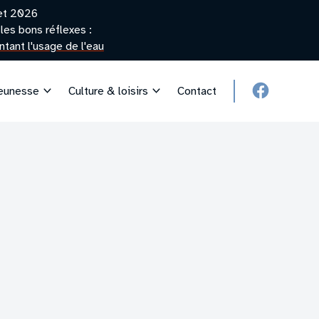
let 2026
les bons réflexes :
tant l'usage de l'eau
jeunesse
Culture & loisirs
Contact
facebook