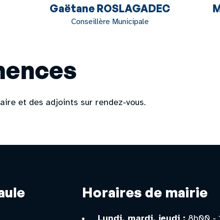
Gaëtane ROSLAGADEC
M
Conseillère Municipale
nences
ire et des adjoints sur rendez-vous.
aule
Horaires de mairie
,
Lundi, mardi, jeudi :
8h00 - 