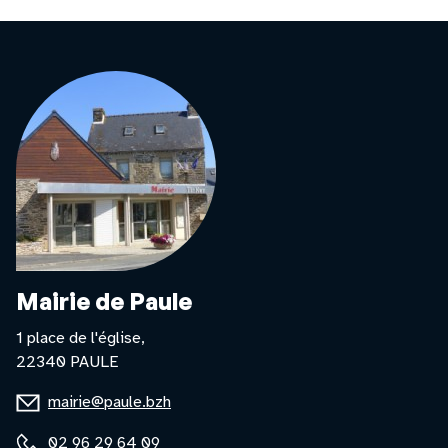
Mairie de Paule
1 place de l'église,
22340 PAULE
E-
mairie@paule.bzh
mail
Téléphone
02 96 29 64 09