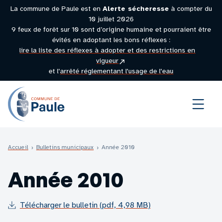
La commune de Paule est en
Alerte sécheresse
à compter du
10 juillet 2026
9 feux de forêt sur 10 sont d’origine humaine et pourraient être
évités en adoptant les bons réflexes :
lire la liste des réflexes à adopter et des restrictions en
(site
vigueur
externe)
et l'
arrêté réglementant l'usage de l'eau
Menu
Accueil
›
Bulletins municipaux
›
Année 2010
Année 2010
Télécharger le bulletin (pdf, 4,98 MB)